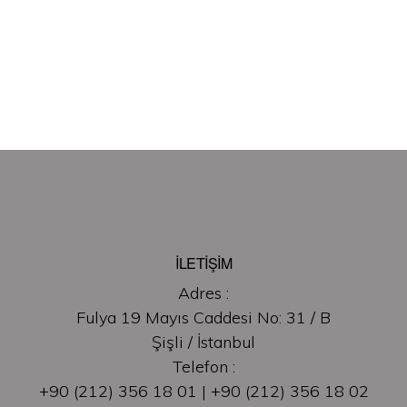
İLETİŞİM
Adres :
Fulya 19 Mayıs Caddesi No: 31 / B
Şişli / İstanbul
Telefon :
+90 (212) 356 18 01 | +90 (212) 356 18 02