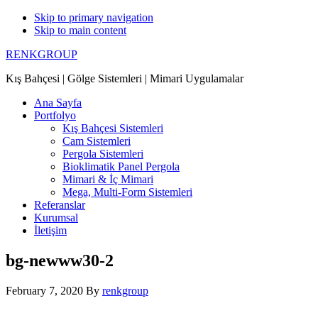
Skip to primary navigation
Skip to main content
RENKGROUP
Kış Bahçesi | Gölge Sistemleri | Mimari Uygulamalar
Ana Sayfa
Portfolyo
Kış Bahçesi Sistemleri
Cam Sistemleri
Pergola Sistemleri
Bioklimatik Panel Pergola
Mimari & İç Mimari
Mega, Multi-Form Sistemleri
Referanslar
Kurumsal
İletişim
bg-newww30-2
February 7, 2020
By
renkgroup