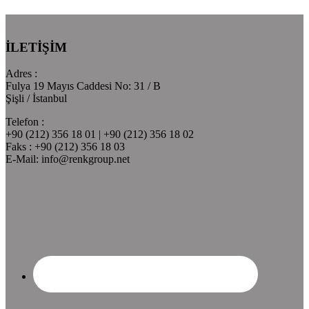
İLETİŞİM
Adres :
Fulya 19 Mayıs Caddesi No: 31 / B
Şişli / İstanbul
Telefon :
+90 (212) 356 18 01 | +90 (212) 356 18 02
Faks : +90 (212) 356 18 03
E-Mail: info@renkgroup.net