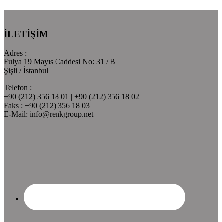
İLETİŞİM
Adres :
Fulya 19 Mayıs Caddesi No: 31 / B
Şişli / İstanbul
Telefon :
+90 (212) 356 18 01 | +90 (212) 356 18 02
Faks : +90 (212) 356 18 03
E-Mail: info@renkgroup.net