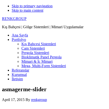
Skip to primary navigation
Skip to main content
RENKGROUP
Kış Bahçesi | Gölge Sistemleri | Mimari Uygulamalar
Ana Sayfa
Portfolyo
Kış Bahçesi Sistemleri
Cam Sistemleri
Pergola Sistemleri
Bioklimatik Panel Pergola
Mimari & İç Mimari
Mega, Multi-Form Sistemleri
Referanslar
Kurumsal
İletişim
asmagerme-slider
April 17, 2015
By
renkgroup